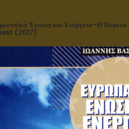
ρωπαϊκή Ένωση και Ενέργεια-Η Πορεία π
est (2017)