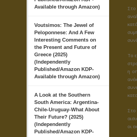
Available through Amazon)
Στο 
αναλ
κατά
Voutsimos: The Jewel of
συμ
Peloponnese: And A Few
Interesting Comments on
συνδ
the Present and Future of
Greece (2025)
Το ε
(Independently
στρα
Published/Amazon KDP-
η ο
Available through Amazon)
ανέ
συν
A Look at the Southern
κατα
South America: Argentina-
Chile-Uruguay-What About
Στο 
Their Future? (2025)
αισι
(Independently
οι ε
Published/Amazon KDP-