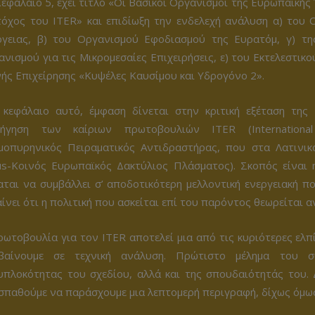
εφάλαιο 5, έχει τίτλο «Οι Βασικοί Οργανισμοί της Ευρωπαϊκής
τόχος του ITER» και επιδίωξη την ενδελεχή ανάλυση α) του
ργειας, β) του Οργανισμού Εφοδιασμού της Ευρατόμ, γ) της
νισμού για τις Μικρομεσαίες Επιχειρήσεις, ε) του Εκτελεστικ
ής Επιχείρησης «Κυψέλες Καυσίμου και Υδρογόνο 2».
 κεφάλαιο αυτό, έμφαση δίνεται στην κριτική εξέταση της
ξήγηση των καίριων πρωτοβουλιών ITER (International 
μοπυρηνικός Πειραματικός Αντιδραστήρας, που στα Λατινικά 
us-Κοινός Ευρωπαϊκός Δακτύλιος Πλάσματος). Σκοπός είναι
ται να συμβάλλει σ’ αποδοτικότερη μελλοντική ενεργειακή πο
ίνει ότι η πολιτική που ασκείται επί του παρόντος θεωρείται α
ωτοβουλία για τον ITER αποτελεί μια από τις κυριότερες ελπί
βαίνουμε σε τεχνική ανάλυση. Πρώτιστο μέλημα του σ
υπλοκότητας του σχεδίου, αλλά και της σπουδαιότητάς του. 
σπαθούμε να παράσχουμε μια λεπτομερή περιγραφή, δίχως όμως