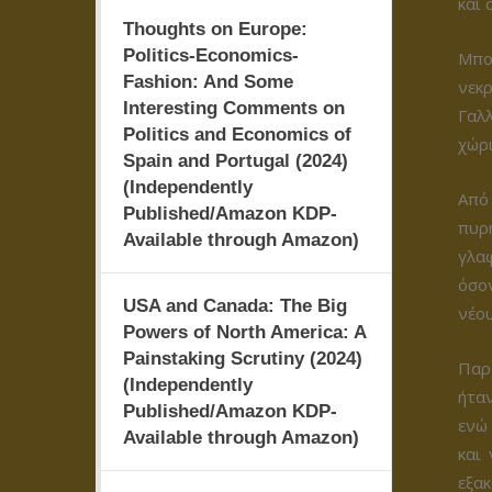
και 
Thoughts on Europe:
Politics-Economics-
Μπορ
Fashion: And Some
νεκ
Interesting Comments on
Γαλ
Politics and Economics of
χώρι
Spain and Portugal (2024)
(Independently
Από 
Published/Amazon KDP-
πυρ
Available through Amazon)
γλα
όσο
USA and Canada: The Big
νέου
Powers of North America: A
Painstaking Scrutiny (2024)
Παρ
(Independently
ήταν
Published/Amazon KDP-
ενώ 
Available through Amazon)
και
εξακ