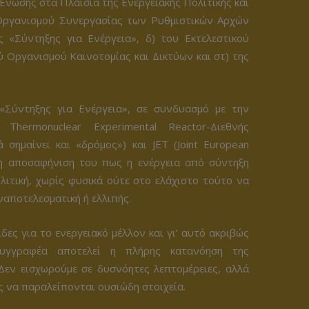
 Ένωσης στα Πλαίσια της Ενεργειακής Πολιτικής και
 Οργανισμού Συνεργασίας των Ρυθμιστικών Αρχών
 «Σύντηξης για Ενέργεια», δ) του Εκτελεστικού
ού Οργανισμού Καινοτομίας και Δικτύων και στ) της
 «Σύντηξης για Ενέργεια», σε συνδυασμό με την
Thermonuclear Experimental Reactor-Διεθνής
σημαίνει και «δρόμος») και JET (Joint European
 η αποσαφήνιση του πως η ενέργεια από σύντηξη
λιτική, χωρίς φυσικά ούτε στο ελάχιστο τούτο να
ναποτελεσματική ή ελλιπής.
δες για το ενεργειακό μέλλον και γι’ αυτό ακριβώς
υγγραφέα αποτελεί η πλήρης κατανόηση της
Δεν εισχωρούμε σε δυσνόητες λεπτομέρειες, αλλά
 να παραλείπονται ουσιώδη στοιχεία.