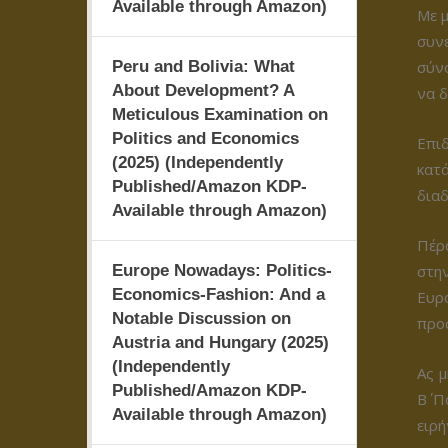
Available through Amazon)
Με μ
συν
Peru and Bolivia: What
σύνο
About Development? A
να δ
Meticulous Examination on
Politics and Economics
Επιδ
(2025) (Independently
κατ
Published/Amazon KDP-
διαδ
Available through Amazon)
Πέρα
Europe Nowadays: Politics-
στη
Economics-Fashion: And a
Ευρ
Notable Discussion on
προσ
Austria and Hungary (2025)
(Independently
Ας μ
Published/Amazon KDP-
Β΄ 
Available through Amazon)
ειρή