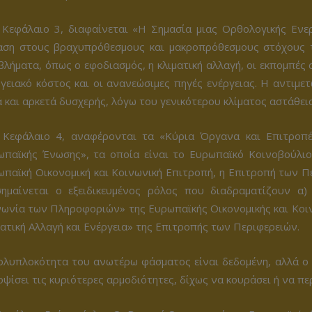
 Κεφάλαιο 3, διαφαίνεται «Η Σημασία μιας Ορθολογικής Ενερ
αση στους βραχυπρόθεσμους και μακροπρόθεσμους στόχους τ
λήματα, όπως ο εφοδιασμός, η κλιματική αλλαγή, οι εκπομπές 
ργειακό κόστος και οι ανανεώσιμες πηγές ενέργειας. Η αντιμ
 και αρκετά δυσχερής, λόγω του γενικότερου κλίματος αστάθεια
 Κεφάλαιο 4, αναφέρονται τα «Κύρια Όργανα και Επιτροπέ
ωπαϊκής Ένωσης», τα οποία είναι το Ευρωπαϊκό Κοινοβούλιο
ωπαϊκή Οικονομική και Κοινωνική Επιτροπή, η Επιτροπή των Π
σημαίνεται ο εξειδικευμένος ρόλος που διαδραματίζουν α)
νωνία των Πληροφοριών» της Ευρωπαϊκής Οικονομικής και Κοιν
ατική Αλλαγή και Ενέργεια» της Επιτροπής των Περιφερειών.
ολυπλοκότητα του ανωτέρω φάσματος είναι δεδομένη, αλλά ο
ψίσει τις κυριότερες αρμοδιότητες, δίχως να κουράσει ή να πε