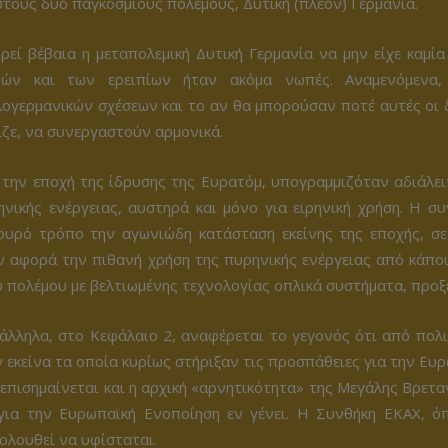
στους δυο παγκοσμίους πολέμους, Δυτική (πλέον) Γερμανία.
εί βέβαια η μεταπολεμική Δυτική Γερμανία να μην είχε καμία
ρών και των ερειπίων ήταν ακόμα νωπές. Αναμενόμενα,
λογερμανικών σχέσεων και το αν θα μπορούσαν ποτέ αυτές οι 
ζε, να συνεργαστούν αρμονικά.
την εποχή της ίδρυσης της Ευρατόμ, υπογραμμιζόταν αδιάλειπ
ηνικής ενέργειας, αυστηρά και μόνο για ειρηνική χρήση. Η σ
φυρό τρόπο την αγωνιώδη κατάσταση εκείνης της εποχής, σε
ν αφορά την πιθανή χρήση της πυρηνικής ενέργειας από κάποι
 πολέμου με βελτιωμένης τεχνολογίας οπλικά συστήματα, προξ
άλληλα, στο Κεφάλαιο 2, αναφέρεται το γεγονός ότι από πολι
 εκείνα τα οποία κυρίως στήριξαν τις προσπάθειες για την Ευ
επισημαίνεται και η αρχική «αρνητικότητα» της Μεγάλης Βρετα
 για την Ευρωπαϊκή Ενοποίηση εν γένει. Η Συνθήκη ΕΚΑΧ, 
ολουθεί να υφίσταται.