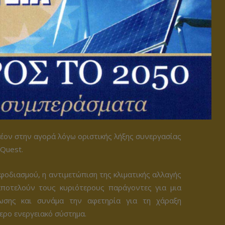
έον στην αγορά λόγω οριστικής λήξης συνεργασίας
 Quest.
φοδιασμού, η αντιμετώπιση της κλιματικής αλλαγής
αποτελούν τους κυριότερους παράγοντες για μια
νωσης και συνάμα την αφετηρία για τη χάραξη
ερο ενεργειακό σύστημα.