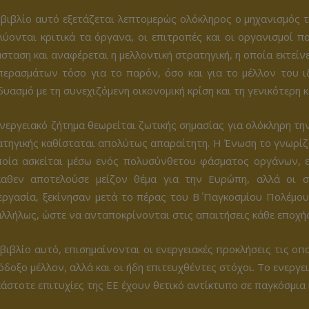
βιβλίο αυτό εξετάζεται λεπτομερώς ολόκληρος ο μηχανισμός τ
ύονται κριτικά τα όργανα, οι επιτροπές και οι οργανισμοί π
σταση και αναφέρεται η μελλοντική στρατηγική, η οποία εκτείνε
περασμάτων τόσο για το παρόν, όσο και για το μέλλον του ιδ
υασμό με τη συνεχιζόμενη οικονομική κρίση και τη γενικότερη 
νεργειακό ζήτημα θεωρείται ζωτικής σημασίας για ολόκληρη την
τηγικής καθίσταται απολύτως απαραίτητη. Η Ένωση το γνωρίζει
ποία ασκείται μέσω ενός πολυσύνθετου φάσματος οργάνων, ε
καθεν αποτελούσε μείζον θέμα για την Ευρώπη, αλλά οι σ
εργασία, ξεκίνησαν μετά το πέρας του Β΄ Παγκοσμίου Πολέμου
λλήλως, ώστε να ανταποκρίνονται στις απαιτήσεις κάθε εποχής
βιβλίο αυτό, επισημαίνονται οι ενεργειακές προκλήσεις τις οπο
όδοξο μέλλον, αλλά και οι ήδη επιτευχθέντες στόχοι. Το ενεργ
κάστοτε επιτυχίες της ΕΕ έχουν θετικό αντίκτυπο σε παγκόσμια 