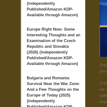
(Independently
Published/Amazon KDP-
Available through Amazon)
Europe Right Now: Some
Interesting Thoughts and an
Examination of the Czech
Republic and Slovakia
(2026) (Independently
Published/Amazon KDP-
Available through Amazon)
Παρα
μετα
Bulgaria and Romania:
Η εν
Survival Near the War Zone:
και
And a Few Thoughts on the
Europe of Today (2025)
ορθ
(Independently
συγκ
Published/Amazon KDP-