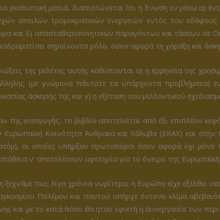
ια ρεαλιστική ματιά, διαπιστώνεται ότι η Ένωση εν μέσω α) έν
εχών απειλών τρομοκρατικών ενεργειών εντός του εδάφους 
ρα και δ) αποσταθεροποιητικών παραγόντων και τάσεων σε Ουκ
ιαδραματίσει σημαίνοντα ρόλο, όσον αφορά τη χάραξη και άσκη
ιώξεις της μελέτης αυτής καθίστανται α) η ερμηνεία της χρησ
άλληλης (με γνώμονα πάντοτε τα υπάρχοντα προβλήματα) ενε
ικασίας άσκησής της και γ) η εξέταση του μελλοντικού σχεδιασμο
ν της εισαγωγής, το βιβλίο αποτελείται από έξι επιπλέον κε
ν Ευρωπαϊκή Κοινότητα Άνθρακα και Χάλυβα (ΕΚΑΧ) και στην 
ατόμ), οι οποίες υπήρξαν πρωτοπόροι όσον αφορά όχι μόνο τη
πάθεια ν’ αποτελέσουν αφετηρία για το όνειρο της Ευρωπαϊκή
η ξεχνάμε πως λίγα χρόνια νωρίτερα, η Ευρώπη είχε εξέλθει ι
Παγκοσμίου Πολέμου και παντού υπήρχε έντονο κλίμα αβεβαιότ
νης και με το κατά πόσο θα ήταν εφικτή η συνεργασία των πε