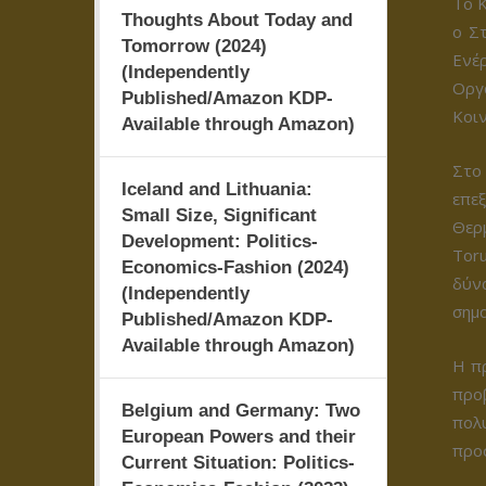
Το Κ
Thoughts About Today and
ο Σ
Tomorrow (2024)
Ενέ
(Independently
Οργα
Published/Amazon KDP-
Κοιν
Available through Amazon)
Στο
Iceland and Lithuania:
επε
Small Size, Significant
Θερ
Development: Politics-
Tor
Economics-Fashion (2024)
δύνα
(Independently
σημα
Published/Amazon KDP-
Available through Amazon)
Η πρ
προ
Belgium and Germany: Two
πολ
European Powers and their
προ
Current Situation: Politics-