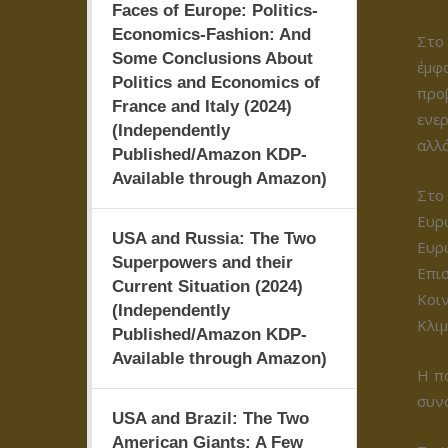
Faces of Europe: Politics-
Economics-Fashion: And
Στο
Some Conclusions About
έμφ
Politics and Economics of
προβ
France and Italy (2024)
ενε
(Independently
αλλά
Published/Amazon KDP-
Available through Amazon)
Στο
Ευρ
USA and Russia: The Two
Ευρ
Superpowers and their
Επι
Current Situation (2024)
Κοι
(Independently
Κλιμ
Published/Amazon KDP-
Available through Amazon)
Η π
συνο
USA and Brazil: The Two
American Giants: A Few