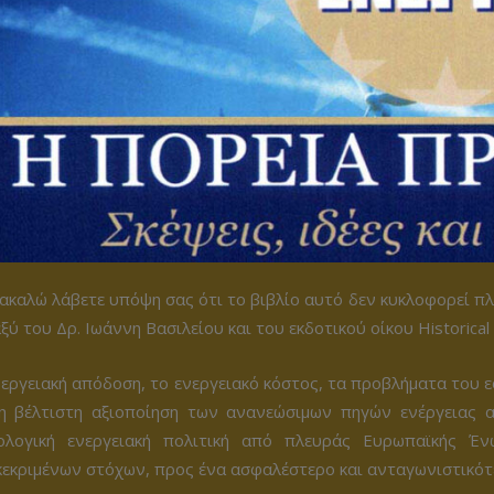
καλώ λάβετε υπόψη σας ότι το βιβλίο αυτό δεν κυκλοφορεί πλ
ξύ του Δρ. Ιωάννη Βασιλείου και του εκδοτικού οίκου Historical
εργειακή απόδοση, το ενεργειακό κόστος, τα προβλήματα του ε
 η βέλτιστη αξιοποίηση των ανανεώσιμων πηγών ενέργειας 
ολογική ενεργειακή πολιτική από πλευράς Ευρωπαϊκής Έ
εκριμένων στόχων, προς ένα ασφαλέστερο και ανταγωνιστικότ